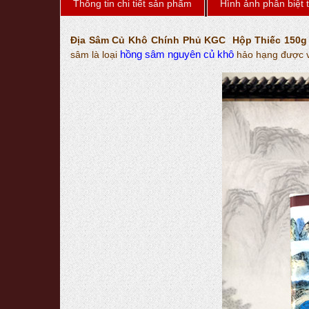
Thông tin chi tiết sản phẩm
Hình ảnh phân biệt t
Địa Sâm Củ Khô Chính Phủ KGC Hộp Thiếc 150g 
hồng sâm nguyên củ khô
sâm là loại
hảo hạng được v