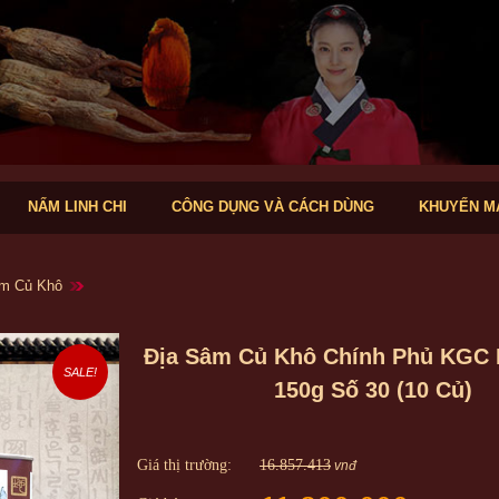
NẤM LINH CHI
CÔNG DỤNG VÀ CÁCH DÙNG
KHUYẾN M
m Củ Khô
Địa Sâm Củ Khô Chính Phủ KGC 
SALE!
150g Số 30 (10 Củ)
Giá thị trường:
16.857.413
vnđ