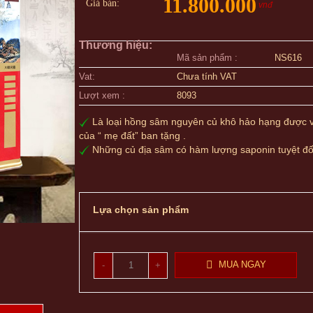
11.800.000
Giá bán:
vnđ
Thương hiệu:
Mã sản phẩm :
NS616
Vat:
Chưa tính VAT
Lượt xem :
8093
Là loại hồng sâm nguyên củ khô hảo hạng được 
của “ mẹ đất” ban tặng .
Những củ địa sâm có hàm lượng saponin tuyệt đố
Lựa chọn sản phẩm
-
+
MUA NGAY