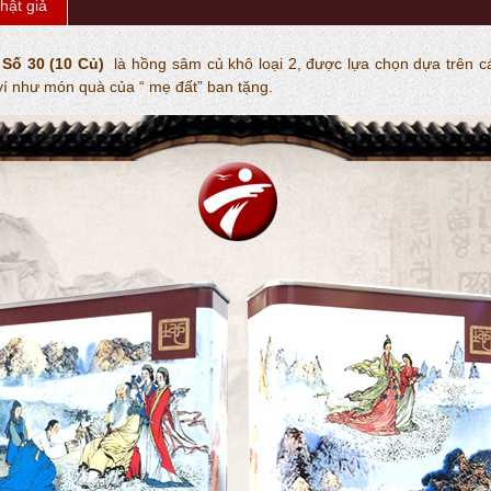
hật giả
Số 30 (10 Củ)
là hồng sâm củ khô loại 2, được lựa chọn dựa trên c
í như món quà của “ mẹ đất” ban tặng.