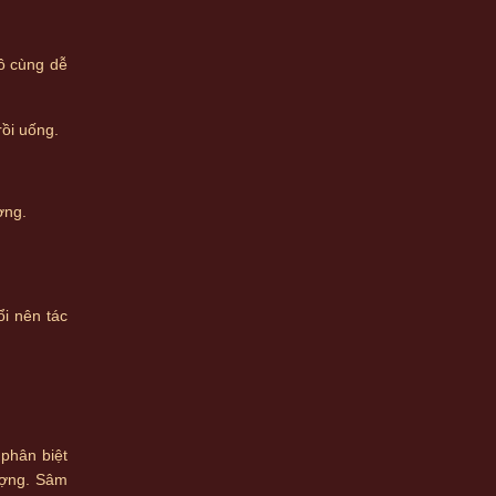
ô cùng dễ
rồi uống.
ờng.
i nên tác
 phân biệt
lượng. Sâm