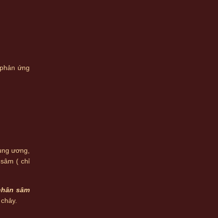
 phản ứng
rung ương,
 sâm ( chỉ
nhân sâm
 chảy.