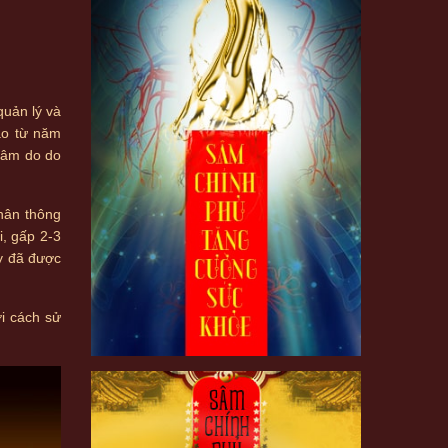
uản lý và
ào từ năm
sâm do do
hân thông
, gấp 2-3
y đã được
i cách sử