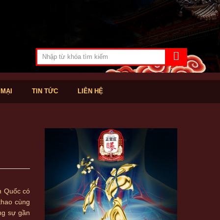
 MẠI
TIN TỨC
LIÊN HỆ
n Quốc có
thao cùng
ng sự gần