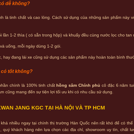
có dễ không?
h là tinh chất và cao lỏng. Cách sử dụng của những sản phẩm này v
ỗi lần 1-2 thìa ( có sẵn trong hộp) và khuấy đều cùng nước lọc cho tan 
a và uống, mỗi ngày dùng 1-2 gói.
ệc, hay đang lái xe cũng sử dụng các sản phẩm này hoàn toàn bình thư
có tốt không?
phần chính là 100% tinh chất
hồng sâm Chính phủ
cô đặc 6 năm tuổ
 cũng mang đến sự tiện lợi tối ưu khi có nhu cầu sử dụng.
AN JANG KGC TẠI HÀ NỘI VÀ TP HCM
khá nhiều ngay tại chính thị trường Hàn Quốc nên rất khó để có thể
ng, quý khách hàng nên lựa chọn các địa chỉ, showroom uy tín, chất 