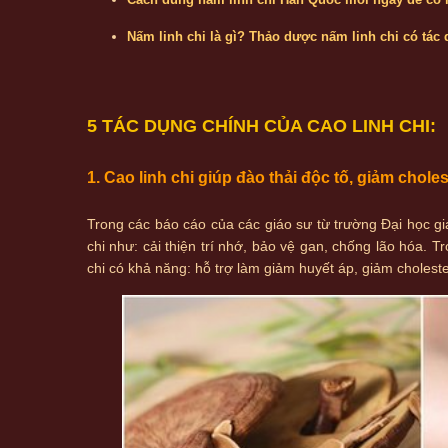
Nấm linh chi là gì? Thảo dược nấm linh chi có tác
5 TÁC DỤNG CHÍNH CỦA CAO LINH CHI:
1. Cao linh chi giúp đào
thải độc tố, giảm chole
Trong các báo cáo của các giáo sư từ trường Đại học gi
chi như: cải thiện trí nhớ, bảo vệ gan, chống lão hóa. T
chi có khả năng: hỗ trợ làm giảm huyết áp, giảm choleste