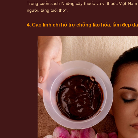
Trong cuốn sách Những cây thuốc và vị thuốc Việt Nam 
người, tăng tuổi thọ".
4. Cao linh chi hỗ trợ chống lão hóa, làm đẹp da