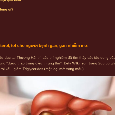
 dụng gì?
sterol, tốt cho người bệnh gan, gan nhiễm mỡ.
áo dục tại Thượng Hải thì các thí nghiệm đã tìm thấy các tác dụng củ
rong "dược thảo trong điều trị ung thư", Bety Wilkinson trang 265 có gh
rol xấu, giảm Triglycerides (một loại mỡ trong máu).