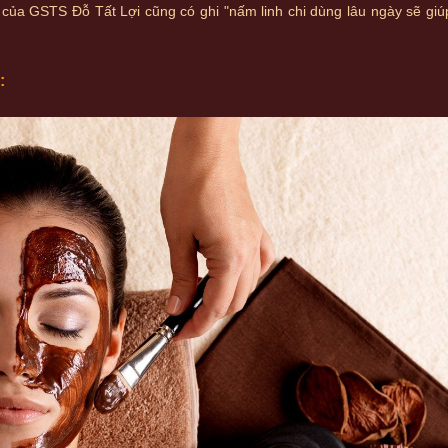
của GSTS Đỗ Tất Lợi cũng có ghi "nấm linh chi dùng lâu ngày sẽ giú
: