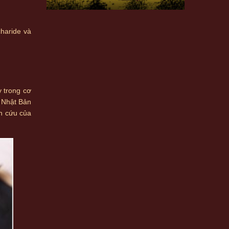
haride và
 trong cơ
c Nhật Bản
ên cứu của