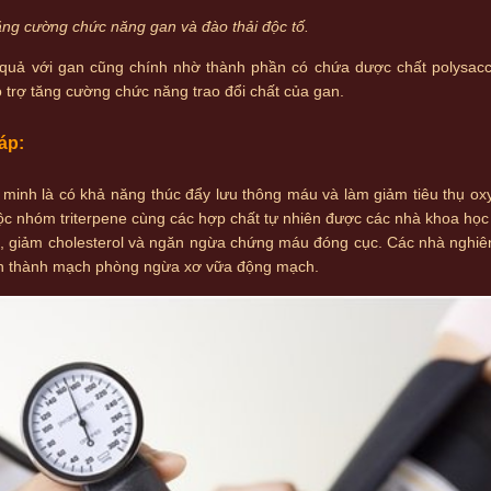
tăng cường chức năng gan và đào thải độc tố.
u quả với gan cũng chính nhờ thành phần có chứa dược chất polysacc
hỗ trợ tăng cường chức năng trao đổi chất của gan.
 áp:
inh là có khả năng thúc đẩy lưu thông máu và làm giảm tiêu thụ oxy
huộc nhóm triterpene cùng các hợp chất tự nhiên được các nhà khoa họ
áp, giảm cholesterol và ngăn ngừa chứng máu đóng cục. Các nhà nghi
rên thành mạch phòng ngừa xơ vữa động mạch.