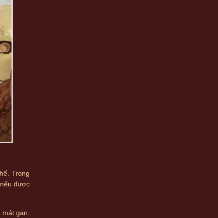
thể. Trong
n nếu được
m mát gan.