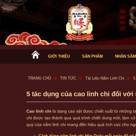
GIỚI THIỆU
SẢN PHẨM
NHÂN SÂM
TRANG CHỦ
TIN TỨC
Tài Liệu Nấm Linh Chi
5
5 tác dụng của cao linh chi đối vớ
Cao linh chi
là dạng cao sệt được chiết xuất từ những ta
chi được tạo thành qua quá trình chiết dung môi, làm 
quý của nấm linh chi mang đến hiệu quả tích cực cho ngư
Cách dùng nấm linh chi Hàn Quốc mỗi ngày để có 