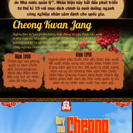
**
Lưu ý
: Tác dụng của sản phẩm có thể thay đổi tùy theo
tình trạng cơ địa của mỗi người.
>>>> Sản phẩm Viên hồng sâm bán chạy tại cửa
https://www.samchinhphu.com/vien-hong-sam-chinh-
hàng:
phu-cp544
Sản xuất: Tập đoàn Nhân sâm Hàn Quốc KGC.
- Tập đoàn KGC là tập đoàn nổi tiếng, đẫn đầu thế giới trong lĩnh
vực nhân sâm, mạng lưới của KGC phủ khắp trên toàn thế giới.
- KGC tiếp nhận thương hiệu Cheong-Kwan-Jang từ năm 1990 và
không ngừng phát triển trở thành thương hiệu nhân sâm đứng
đầu Hàn Quốc, đại diện cho nhân sâm Hàn Quốc chất lượng cao.
- Hồng sâm KGC dành được nhiều giải thưởng: là sản phẩm
Thiên niên kỷ của Hàn Quốc (năm 2000), được đề cử và lựa chọn
như là một sản phẩm đẳng cấp thế giới của Hàn Quốc (năm
2001).
- KGC đạt được giải thưởng Saudi GMP về công nghệ sản xuất,
được Bộ Thương Mại, Công nghiệp và Năng lượng Hàn Quốc
bình chọn là Tập đoàn sản xuất các sản phẩm Nhân sâm số 1 ở