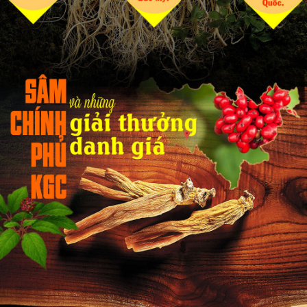
hóa đơn VAT. Nhận diện biểu tượng Cheong - Kwan-Jang với
vòng tròn thái cực, hình ảnh 2 củ nhân sâm mỗi củ có 6 sao
tượng trưng cho sâm 6 năm tuổi. Nền đỏ tượng trưng cho niềm
đam mê nỗ lực của KGC để mang đến sản phẩm chất lượng cao
cấp, đứng đầu trong ngành nhân sâm thế giới.
Công Ty Sâm Chính Phủ Onplaza
:
đơn vị phân phối
Hồng
Sâm Linh Đan Cao Cấp Chính Phủ KGC (Cheong Kwan Jang)
hộp 30
viên
được nhập khẩu chính hãng.
CAM KẾT HOÀN TIỀN GẤP 10 LẦN NẾU SẢN PHẨM BÁN RA LÀ
HÀNG GIẢ, KÉM CHẤT LƯỢNG
Dưới đây là một số đặc điểm nhận biết sản phẩm
Hồng Sâm Linh
Đan Cao Cấp Chính Phủ KGC Hộp 30 Viên chính hãng, khách
hàng cần lưu ý khi mua sản phẩm: