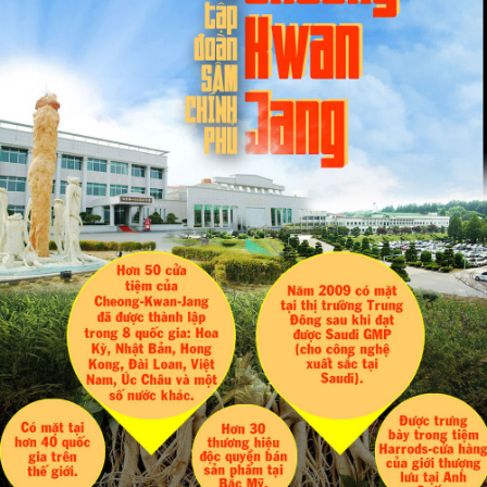
Hàn Quốc.
- Thông qua nghiên cứu khoa học về hiệu quả sử dụng các sản
phẩm và nhu cầu của khách hàng mà KGC liên tục đưa ra các
sản phẩm chất lượng cao trong đó có sản phẩm Hồng Sâm Linh
Đan Cao Cấp Chính Phủ KGC (Cheong Kwan Jang ) hộp 30 viên.
Sản phẩm:
Hồng Sâm Linh Đan Cao Cấp Chính Phủ KGC Hộp
30 Viên
-
Thành phần nổi bật của sản phẩm: 2% địa sâm chất lượng cao
nhất được tuyển chọn kết hợp với tinh chất nhung hươu, đương
quy, sơn thù du, nấm thượng hoàng. Đây đều là các dược liệu
quý của Đông y.
- Sản phẩm có giá trị lớn trong việc bồi bổ cơ thể, tạo máu, hỗ trợ
cải thiện tình trạng thiếu máu đặc biệt hỗ trợ tăng cường sinh lý,
hiệu quả rõ rệt với người hay mệt mỏi, yếu sinh lý.
- Sản phẩm không chỉ chất lượng mà quy cách thiết kế cũng rất
bắt mắt, hộp gỗ nâu sang trọng, quý phái.
- Lưu ý nhận diện sản phẩm chính hãng với tem chống hàng giả,
có chứng nhận tiêu chuẩn chất lượng của bộ Y tế. Khi mua có