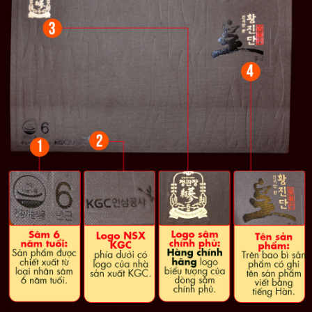
Chú ý:
Sản phẩm không phải là thuốc, không thay thế thuốc
chữa bệnh. Mức độ hiệu quả tùy thuộc vào cơ địa và sức khỏe
từng người.
Hồng Sâm Linh Đan Cao Cấp Chính Phủ KGC
(Cheong Kwan Jang ) Hộp 3 Viên