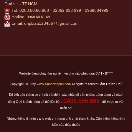
Quận 1 - TP.HCM
Tel: 0283.50.60.888 - 02862 838 999 - 0968884999
Hotline:
0968.60.61.69
Email:
onplaza1234567@gmail.com
Website đang chạy thử nghiệm và chờ cấp phép của BVH - BTTT
Copyright 2018 by
www.samchinhphu.com
All rights reserved
Sâm Chính Phủ
Để biết các thông tin chi tiết và chính xác nhất về sản phẩm, công dụng và cách
02436.555.888
dùng Quý khách hàng có thể liên hệ
để được tư vấn
miễn phí
Kẹo Hồng Sâm Chính Phủ KGC Candy KGC 240g chứa tinh
Những thông tin trên trang web chỉ mang tính chất tham khảo. Cần thêm thông tin ý
chất hồng sâm 6 năm tuổi, chất lượng cao.
kiến của thầy thuốc
Nguyên liệu sử dụng là nhân sâm 6 tuổi với chất lượng hảo hạng.