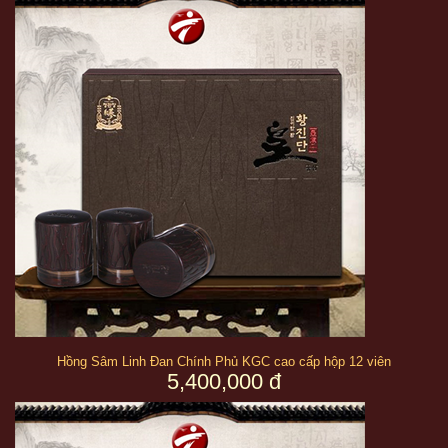
Hồng Sâm Linh Đan Chính Phủ KGC cao cấp hộp 12 viên
5,400,000 đ
Hãng sản xuất uy tín và danh tiếng: Tập đoàn KGC
.