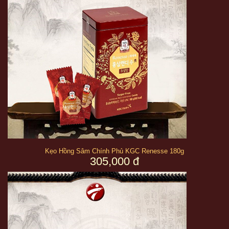
biếu tặng tại những sự kiện quan trọng, được chính phủ sử dụng
làm quà biếu giành cho các lãnh đạo cấp cao khi đến thăm đất
nước Hàn Quốc.
Một số thông tin của sản phẩm:
Kẹo Hồng Sâm Chính Phủ KGC Renesse 180g
305,000 đ