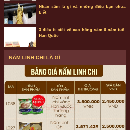
Nhân sâm là gì và những điều bạn chưa
biết
3 điều ít biết về cao hồng sâm 6 năm tuổi
Hàn Quốc
NẤM LINH CHI LÀ GÌ