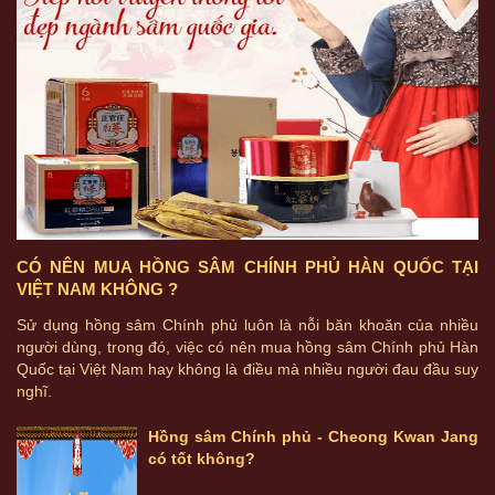
CÓ NÊN MUA HỒNG SÂM CHÍNH PHỦ HÀN QUỐC TẠI
VIỆT NAM KHÔNG ?
Sử dụng hồng sâm Chính phủ luôn là nỗi băn khoăn của nhiều
người dùng, trong đó, việc có nên mua hồng sâm Chính phủ Hàn
Quốc tại Việt Nam hay không là điều mà nhiều người đau đầu suy
nghĩ.
Hồng sâm Chính phủ - Cheong Kwan Jang
có tốt không?