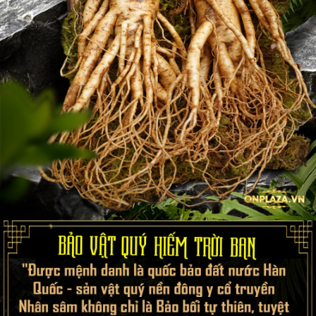
Sâm tươi Hàn Quốc 6 năm tuổi
được đóng trong hộp gồm 6 củ
to, sâm đẹp, nhiều rễ và số tuổi sâm được định ngay tại thân củ (
người dùng có thể kiểm tra sản phẩm ngay khi vừa nhận hàng-
một trong những cách nhận biết sâm đủ tuổi khá quan trọng).
- Với hình thức như vậy, hộp sâm 6 năm tuổi/6 củ ngoài mục đích
chăm sóc sức khỏe còn được dùng làm quà biếu tặng sếp, bạn
bè, người thân.
- 1 hộp bao gồm 6 củ nên nếu muốn tiết kiệm, khách hàng có thể
chia làm hai hộp để mang đến biếu tặng, hộp quà vừa sang, vừa
ý nghĩa.
- 1 hộp 6 củ cũng vừa đủ số lượng củ để ngâm trong bình thủy
tinh khoảng 41L tạo vật trưng bày và trang trí. Như vậy, quý
khách hàng sẽ không cần phải mua lẻ thêm củ sâm khác để
ngâm mà vẫn có thể tạo dáng một bình ngâm sâm đẹp mắt..
Cách nhận biết sâm Hàn Quốc 6 năm tuổi chất lượng tốt: