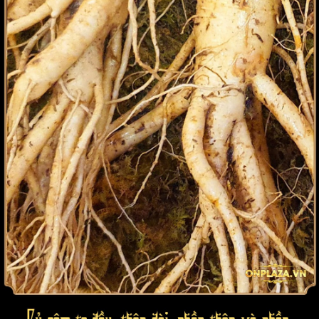
Tác dụng bảo vệ sức khỏe chính của sâm 6 năm tuổi
dantri.com.vn
Theo báo
thì từ các niên đại trước kia, khi mà cấp
cứu chưa được phát triển, các phương pháp Đông y trị choáng,
sốc hay huyết áp chưa có, tim ngừng đập thì chủ yếu là dựa vào
nhân sâm bởi sâm có tác dụng hồi dương cứu mạng. Cũng trong
nghiên cứu của bài báo này thì nhân sâm tuơi Hàn Quốc nói riêng
và nhân sâm nói chung có tác dụng dụng chính như: cứu mạng,
bổ ngũ tạng,hỗ trợ chống lại mệt mỏi, hỗ trợ chữa trị đau đầu do
căng thẳng.
Sâm 6 củ to có nên chỉ dùng cho người già, người sức khỏe
kém?
Hoàn toàn không đúng. Nếu chỉ khi đến già mới dùng sâm thì bạn
đang lãng phí cả tuổi trẻ. Như bạn đã biết, nhân sâm cung cấp