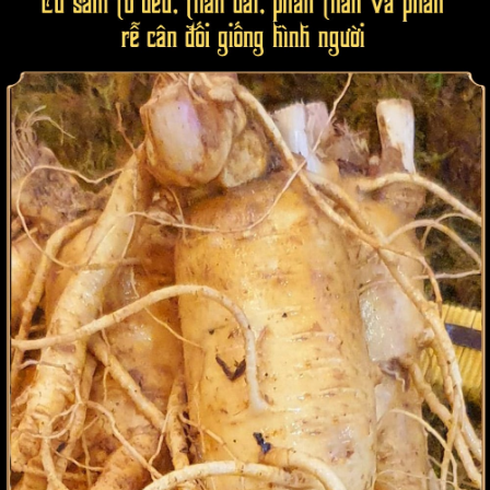
một nguồn năng lượng đặc biệt dành cho cơ thể. Ngay từ khi còn
trẻ, nếu bổ sung nhân sâm thường xuyên sẽ giúp cơ thể dẻo dai,
bền bỉ, giúp phục hồi thể lực tốt hơn.
Mua sâm 6 củ sử dụng như thế nào là hợp lý?
Thực ra, trong vấn đề dưỡng sinh, bảo vệ sức khỏe của nhân
sâm có khá nhiều cách dùng, chẳng hạn như pha trà ( tức là cắt
thành từng lát mỏng sâm cho vào chén và pha cùng nước nóng,
uống như trà bình thường). Hoặc cũng có thể hầm canh thịt,
ngâm rượu, nghiền thành bột để tạo thành viên. Tuy nhiên, đứng
từ góc độ Đông y truyền thống thì phương pháp dùng sâm mang
đến hiệu quả cao nhất là ngậm tan, tức là cắt thành từng miếng
mỏng, cho vào miệng nhai và ngậm tan. Mỗi ngày dùng 3 lần và
nuốt vào bụng. Với cách sử dụng này mang tính truyền thống
nhưng lại khiến sâm đi vào cơ thể nhanh nhất, không dễ gây bị
nóng hay nhiệt.
Sâm Tươi Hàn Quốc Chất Lượng Loại 5củ/Kg
NS003
**
Lưu ý
: Tác dụng của sản phẩm có thể thay đổi tùy theo
tình trạng cơ địa của mỗi người.