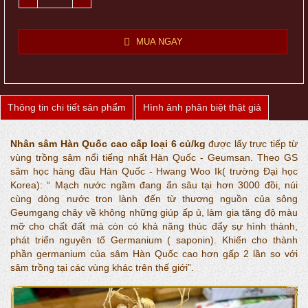
MUA NGAY
Thông tin chi tiết sản phẩm
Hình ảnh phân biệt thật giả
Nhân sâm Hàn Quốc cao cấp loại 6 củ/kg
được lấy trực tiếp từ
vùng trồng sâm nổi tiếng nhất Hàn Quốc - Geumsan. Theo GS
sâm học hàng đầu Hàn Quốc - Hwang Woo Ik( trường Đại học
Korea): “ Mạch nước ngầm đang ẩn sâu tại hơn 3000 đồi, núi
cùng dòng nước tron lành đến từ thương nguồn của sông
Geumgang chảy về không những giúp ấp ủ, làm gia tăng độ màu
mỡ cho chất đất mà còn có khả năng thúc đẩy sự hình thành,
phát triển nguyên tố Germanium ( saponin). Khiến cho thành
phần germanium của sâm Hàn Quốc cao hơn gấp 2 lần so với
sâm trồng tại các vùng khác trên thế giới”.