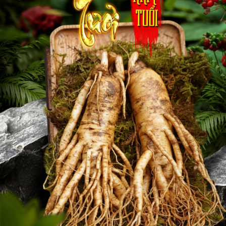
Tuyển chọn kỹ lưỡng: Sâm 25 – 30 củ không phải là sâm non,
sâm loại không có giá trị, tại Geumsan chỉ những củ sâm đủ 6
năm tuổi, size đạt tiêu chuẩn mới được chọn làm hồng sâm hay
xuất khẩu sang các nước. Những củ sâm mới bước sang tuổi thứ
6, đang ở năm thứ 5 không đạt kích thước sẽ tỉa nhổ để lấy diện
tích cho sâm sinh trưởng. Vì vậy, dưỡng chất của sâm 25 – 30 củ
rất tốt, không hề thua kém sâm 6 năm tuổi và vượt trội hơn nhiều
lần sâm 2,3,4 năm tuổi trên thị trường.
Sâm tại núi Geumsan củ nhỏ nhưng giàu dưỡng chất: Núi
Geumsan là nơi có chất lượng nhân sâm tốt nhất tại Hàn Quốc,
do địa hình, khí hậu, thổ nhưỡng phù hợp với cây nhân sâm. Do
đó, sâm núi Geumsan hương thơm đặc trưng, vị đậm, đắng gắt
nhưng ngọt sâu, trồng đúng kỹ thuật nên hàm lượng Mr2, Rg1
đạt tiêu chuẩn.
Sâm nguyên vẹn hoàn hảo: Hoàn toàn không bị héo, bị hư hỏng
hay dập nát, đây là sâm nhổ trực tiếp tại vườn, quy trình bảo
quản tương tự sâm size to. Củ sâm đẹp, đầu đủ đầu sâm, rễ
chính, rễ phụ, màu sắc đẹp, tươi nguyên nên có thể mua vài kg,
sơ chế sạch sẽ cấp đông dùng cả năm hương vị vẫn thơm ngon.
Sâm tươi 25 – 30 củ phù hợp hầm gà, nấu canh gà, nên chọn loại