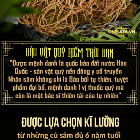
gà ri, gà ác hầm theo sở thích của gia đình. Tuần ăn 1- 2 lần mỗi
lần 2 – 3 củ. Tham khảo thêm cách nấu sâm tươi hầm gà tại đây.
Sâm tươi cũng có thể hầm cùng tim heo, chim câu, móng giò, thịt
dê…
OnPlaza với 20 năm kinh nghiệm chuyên phân phối nhân sâm
tươi Hàn Quốc, cam kết với khách hang dù sâm size vip hay sâm
size nhỏ cũng luôn là sâm Geumsan chất lượng hang đầu Hàn
Quốc.
Onplaza – Hệ thống phân phối nhân sâm tươi Hàn Quốc uy
tín tại Việt Nam
+ Số 76 Hai Bà Trưng, Hoàn Kiếm, Hà Nội.
▪️ Hotline: 0966 60 61 69 (Zalo) - 02436 555 888
+19 - 21 Cách Mạng Tháng 8 - Phường Bến Thành - Quận 1 -
TP.HCM.
▪️ Hotline:(zalo) 0968 60 61 69 - 0968 88 49 99
Một số hình ảnh chi tiết của sản phẩm Sâm tươi Hàn Quốc 6
năm tuổi hầm gà 25 - 30 củ: