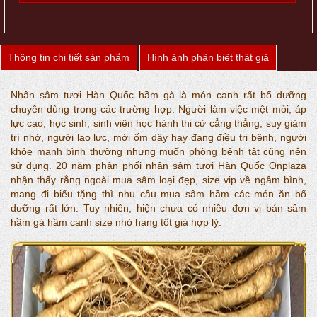
Thông tin chi tiết sản phẩm
Hình ảnh phân biệt thật giả
Nhân sâm tươi Hàn Quốc hầm gà là món canh rất bổ dưỡng
chuyên dùng trong các trường hợp: Người làm việc mệt mỏi, áp
lực cao, học sinh, sinh viên học hành thi cử cẳng thẳng, suy giảm
trí nhớ, người lao lực, mới ốm dậy hay đang điều trị bệnh, người
khỏe mạnh bình thường nhưng muốn phòng bệnh tật cũng nên
sử dụng. 20 năm phân phối nhân sâm tươi Hàn Quốc Onplaza
nhận thấy rằng ngoài mua sâm loại đẹp, size vip về ngâm bình,
mang đi biếu tặng thì nhu cầu mua sâm hầm các món ăn bổ
dưỡng rất lớn. Tuy nhiên, hiện chưa có nhiều đơn vị bán sâm
hầm gà hầm canh size nhỏ hang tốt giá hợp lý.