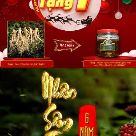
Onplaza chuyên phân phối nhân sâm tươi núi Geumsan Hàn
Quốc. Đây là thủ phủ của nhân sâm Hàn với các vườn sâm đạt
tiêu chuẩn quốc tế. Nhân sâm Geumsan là vùng nguyên liệu độc
quyền của sâm Chính Phủ KGC, được Chính Phủ kiểm soát,
đánh giá chất lượng nghiêm ngặt, dòng sâm 25 – 30 củ là size
sâm nhỏ nhưng chất lượng tốt.
Ưu điểm của nhân sâm Hàn Quốc 25 – 30 củ của sâm Chính
Phủ