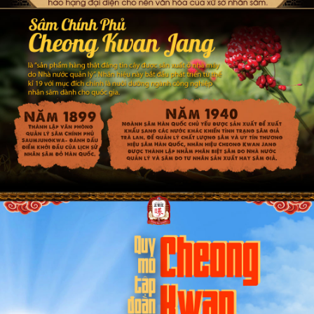
Không đơn thuần là thức uống giải khát, sản phẩm này còn mang
đến các tác dụng như giúp tăng cường sức đề kháng, bồi bổ cơ
thể, tăng cường sức khỏe, giảm mệt mỏi. Đối với người bị tiểu
đường hoặc tiền sử dị ứng với thành phần, nên lưu ý khi sử dụng
kèm các loại tân dược.
Tinh Chất Hồng Sâm Mật Ong Cao Cấp Chính Phủ
KGC (Cheong Kwan Jang ) Hộp 30 Gói
Dưới đây là những thông tin và hình ảnh chi tiết của sản
phẩm Tinh chất hồng sâm KGC: