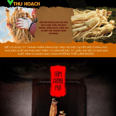
Lưu ý
: Sản phẩm không phải là thuốc không có tác dụng
thay thế thuốc chữa bệnh
**
Lưu ý
: Tác dụng của sản phẩm có thể thay đổi tùy theo
tình trạng cơ địa mỗi người
.