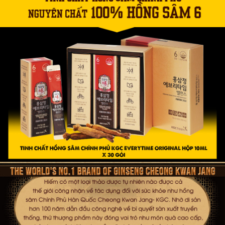
KGC là tập đoàn sâm lớn nhất tại Hàn Quốc, chịu trách
nhiệm quản lý và phát triển hình ảnh sâm Cheong Kwan Jang-
nhãn hiệu sâm uy tín, đại diện ĐỂ PHÂN BIỆT SÂM DO NHÀ
NƯỚC QUẢN LÝ và sâm do tư nhân sản xuất. Những sản phẩm
sâm đến từ nhãn hiệu sâm Cheong Kwan Jang do KGC sản xuất
sẽ được bảo hộ, cam kết độc quyền về chất lượng.
Tinh chất hồng sâm Chính phủ KGC
ra đời không đơn giản
chỉ là thức uống giải khát thông thường mà còn mang lại nhiều
ích khác nhau dành cho người sử dụng như giá thành, sự tiện lợi,
thời gian pha chế.
Tinh chất hồng sâm
có mức giá không quá
cao, phù hợp với túi tiền của nhiều khách hàng khi có nhu cầu sử
dụng sản phẩm KGC nhưng điều kiện không cho phép.
Bên cạnh đó, sản phẩm mang đến nhiều sự tiện lợi hơn khi
được dùng bằng cách uống trực tiếp, không yêu cầu về kĩ thuật
chế biến hay pha chế. Mỗi gói tinh chất sẽ tương đương với 01
lần sử dụng, phù hợp với nhiều người muốn bổ sung năng lượng
hoặc yêu thích hồng sâm nhưng không có nhiều thời gian để chế
biến cầu kì.