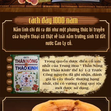
Ngoài ra, nó còn có tác dụng giảm nguy cơ mắc bệnh viêm gan
và giúp giảm viêm loét đường tiêu hóa.
Sản phẩm Nấm linh chi đỏ cao cấp Hàn Quốc cũng có tác dụng
tăng cường chức năng gan và giúp làm sạch cơ thể bằng cách
đẩy lùi các chất độc hại. Đây là lợi ích quan trọng cho hệ tiêu hóa
và giúp duy trì cơ thể khỏe mạnh.
Bên cạnh đó, Nấm linh chi đỏ cao cấp Hàn Quốc được biết đến
với khả năng thúc đẩy sự sản xuất collagen, giúp làm chậm quá
trình lão hóa da và duy trì làn da mịn màng, trẻ trung.
Sản phẩm Nấm linh chi đỏ cao cấp Hàn Quốc có sẵn dưới nhiều
dạng như viên nang, bột hoặc tinh chất nước nấm linh chi giúp dễ
dàng tiêu thụ và tận hưởng những lợi ích sức khỏe mà nó mang
lại.
Với nguồn gốc và chất lượng được đảm bảo,nấm linh chi đỏ cao
cấp Hàn Quốc đã trở thành sự lựa chọn hàng đầu của nhiều
người quan tâm đến sức khỏe và làn da. Hơn nữa, khả năng tăng
cường sức khỏe tổng thể chưa từng có của nấm linh chi đỏ cao
cấp Hàn Quốc đã thu hút sự quan tâm của nhiều người trên toàn
thế giới.
Chính nhờ sự kết hợp hoàn hảo giữa khoa học và thiên nhiên,