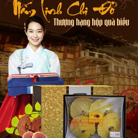
Nấm Linh Chi Đỏ Hàn Quốc đã từ lâu được coi là "thần dược" bởi
tác dụng tuyệt vời của nó với sức khỏe con người. Thảo dược này
có chứa nhiều chất chống oxi hóa, vitamin, khoáng chất và các
dưỡng chất essentia, giúp cân bằng cơ thể và tăng cường hệ
miễn dịch.
Một trong những thành phần quan trọng của nấm linh chi đỏ Hàn
Quốc là polysaccharides, chất này có khả năng bảo vệ và tăng
cường sức khỏe tim mạch, làm giảm cholesterol và huyết áp cao.