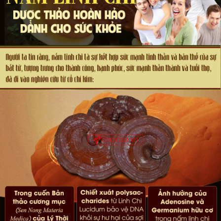
**
Lưu ý
:
- Sản phẩm không phải là thuốc không có tác dụng thay thế
thuốc chữa bệnh.
- Tác dụng của sản phẩm có thể thay đổi tùy theo tình trạng
cơ địa của mỗi người.