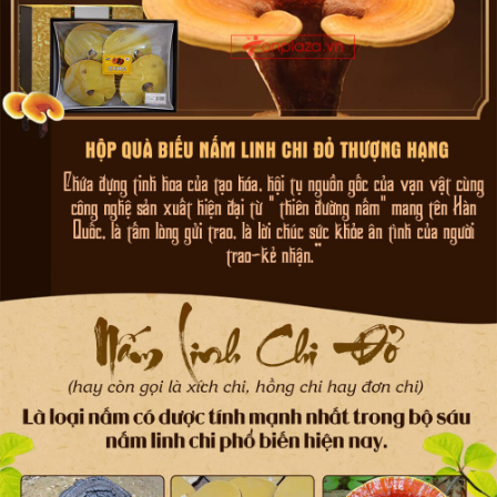
Nấm linh chi đỏ cao cấp Hàn Quốc mang đến cho người dùng
một phép màu để cải thiện sức khỏe và sống khỏe mỗi ngày. Hãy
khám phá và tận hưởng lợi ích của sản phẩm này cho sức khỏe
và cải thiện chất lượng cuộc sống của bạn.
Sau đây là một số cách phân biệt nấm linh chi đỏ Hàn Quốc
loại 3-6 tai/kg chính hãng: