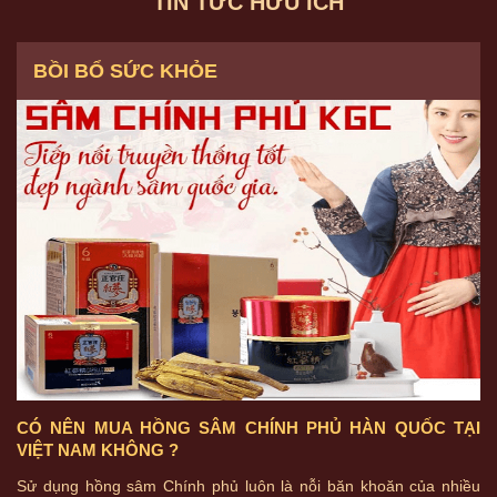
TIN TỨC HỮU ÍCH
BỒI BỔ SỨC KHỎE
CÓ NÊN MUA HỒNG SÂM CHÍNH PHỦ HÀN QUỐC TẠI
VIỆT NAM KHÔNG ?
Sử dụng hồng sâm Chính phủ luôn là nỗi băn khoăn của nhiều