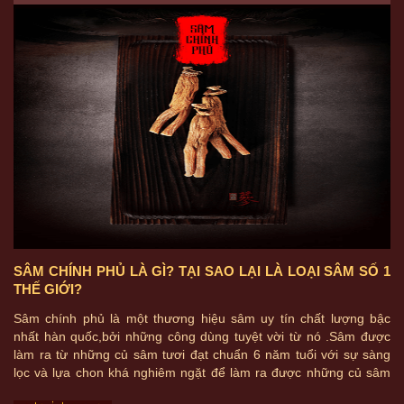
SÂM CHÍNH PHỦ LÀ GÌ? TẠI SAO LẠI LÀ LOẠI SÂM SỐ 1
THẾ GIỚI?
Sâm chính phủ là một thương hiệu sâm uy tín chất lượng bậc
nhất hàn quốc,bởi những công dùng tuyệt vời từ nó .Sâm được
làm ra từ những củ sâm tươi đạt chuẩn 6 năm tuổi với sự sàng
lọc và lựa chon khá nghiêm ngặt để làm ra được những củ sâm
chính phủ vô cùng quý giá này .