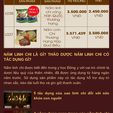
NẤM LINH CHI LÀ GÌ? THẢO DƯỢC NẤM LINH CHI CÓ
TÁC DỤNG GÌ?
Nấm linh chi được biết đến trong y học Đông y với vai trò chính là
dược liệu quý của thiên nhiên, đã được ứng dụng từ hàng ngàn
năm trước. Sử dụng sản phẩm này có tác dụng hỗ trợ duy trì
nhan sắc, kéo dài tuổi thọ và gìn giữ thanh xuân.
5 tác dụng của cao linh chi đối với sức
khỏe con người