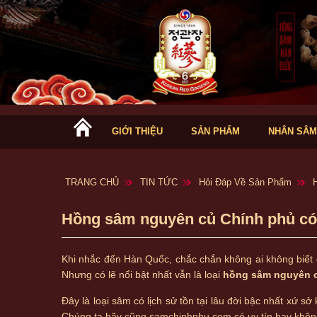
GIỚI THIỆU
SẢN PHẨM
NHÂN SÂM
TRANG CHỦ
TIN TỨC
Hỏi Đáp Về Sản Phẩm
Hồng sâm nguyên củ Chính phủ có g
Khi nhắc đến Hàn Quốc, chắc chắn không ai không biết 
Nhưng có lẽ nổi bật nhất vẫn là loại
hồng sâm nguyên 
Đây là loại sâm có lịch sử tồn tại lâu đời bậc nhất xứ 
Chúng ta hãy cũng samchinhphu.com có uy tín hay không 