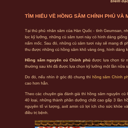
Điểm đặc
TÌM HIỂU VỀ HỒNG SÂM CHÍNH PHỦ VÀ 
Tại thủ phủ nhân sâm của Hàn Quốc - tỉnh Geumsan, nhữn
lọc kỹ lưỡng, những củ sâm tươi này có hình dáng giống
nấm mốc. Sau đó, những củ sâm tươi này sẽ mang đi phơ
thu được những củ hồng sâm khô vàng óng, hình dáng kí
Hồng sâm nguyên củ Chính phủ
được lựa chọn từ n
thường sau khi đã được lựa chọn kỹ lưỡng một lần nữa s
Do đó, nếu nhìn ở góc độ chung thì
hồng sâm Chính p
cao hơn hẳn.
Theo các chuyên gia đánh giá thì hồng sâm nguyên củ
40 loại, những thành phần dưỡng chất cao gấp 3 lần 
nguyên tố vi lượng, axit amin có lợi ích cho sức khỏe
điều trị bệnh.