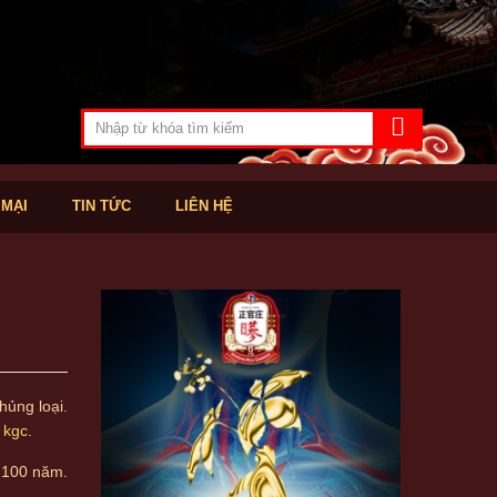
 MẠI
TIN TỨC
LIÊN HỆ
hủng loại.
 kgc
.
n 100 năm.