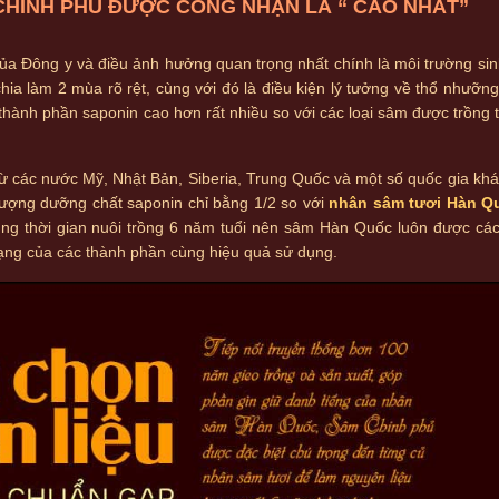
HÍNH PHỦ ĐƯỢC CÔNG NHẬN LÀ “ CAO NHẤT”
ủa Đông y và điều ảnh hưởng quan trọng nhất chính là môi trường si
ia làm 2 mùa rõ rệt, cùng với đó là điều kiện lý tưởng về thổ nhưỡ
thành phần saponin cao hơn rất nhiều so với các loại sâm được trồng t
 các nước Mỹ, Nhật Bản, Siberia, Trung Quốc và một số quốc gia khá
 lượng dưỡng chất saponin chỉ bằng 1/2 so với
nhân sâm tươi Hàn Q
ùng thời gian nuôi trồng 6 năm tuổi nên sâm Hàn Quốc luôn được các
dạng của các thành phần cùng hiệu quả sử dụng.