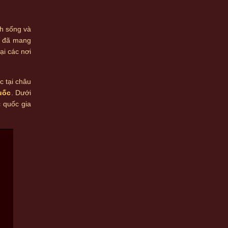
nh sống và
ng đã mang
ại các nơi
c tại châu
uốc
. Dưới
 quốc gia