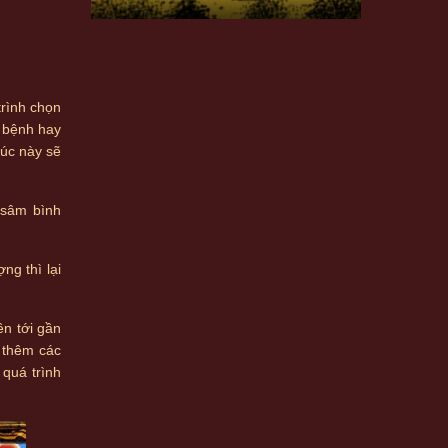
trình chọn
m bệnh hay
úc này sẽ
 sâm bình
g thì lại
n tới gần
 thêm các
 quá trình