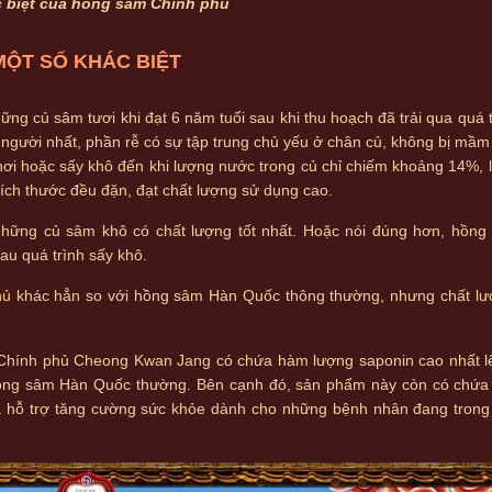
 biệt của hồng sâm Chính phủ
MỘT SỐ KHÁC BIỆT
g củ sâm tươi khi đạt 6 năm tuổi sau khi thu hoạch đã trải qua quá 
 người nhất, phần rễ có sự tập trung chủ yếu ở chân củ, không bị mầ
i hoặc sấy khô đến khi lượng nước trong củ chỉ chiếm khoảng 14%, l
ch thước đều đặn, đạt chất lượng sử dụng cao.
hững củ sâm khô có chất lượng tốt nhất. Hoặc nói đúng hơn, hồng
au quá trình sấy khô.
hủ
khác hẳn so với hồng sâm Hàn Quốc thông thường, nhưng chất lượn
 Chính phủ Cheong Kwan Jang có chứa hàm lượng saponin cao nhất lê
hồng sâm Hàn Quốc thường. Bên cạnh đó, sản phẩm này còn có chứa
 và hỗ trợ tăng cường sức khỏe dành cho những bệnh nhân đang trong