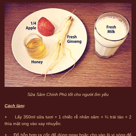
Sữa Sâm Chính Phủ tốt cho người ốm yếu
Cách làm
:
+ Lấy 350ml sữa tươi + 1 chiếc rễ nhân sâm + ¼ trái táo + 2
thìa mật ong vào xay nhuyễn.
+ Đổ hỗn hợp ra cốc để dùng ngay hoặc cho vào lò vi sóng để