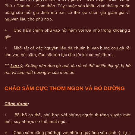
Phủ + Táo tàu + Cam thảo. Tùy thuộc vào khẩu vị và thói quen ăn
uống của mỗi gia đình mà bạn có thể lựa chọn gia giảm gia vị,
nguyên liệu cho phù hợp.
+ Cho hâm chính phủ vào nồi hầm với lửa nhỏ trong khoảng 1
giờ.
+ Nhồi tất cả các nguyên liệu đã chuẩn bị vào bụng con gà rồi
cho vào nồi sâm, đun sôi liên tục cho tới khi có mùi thơm.
***
Lưu ý
: Không nên đun gà quá lâu vì có thể khiến thịt gà bị bở
nát và làm mất hương vị của món ăn.
CHÁO SÂM CỰC THƠM NGON VÀ BỔ DƯỠNG
Công dụng
:
+ Bồi bổ cơ thể, phù hợp với những người thường xuyên mệt
mỏi, suy nhược cơ thể, mất ngủ,...
+ Cháo sâm cũng phù hợp với những quý ông yếu sinh lý, tự ti