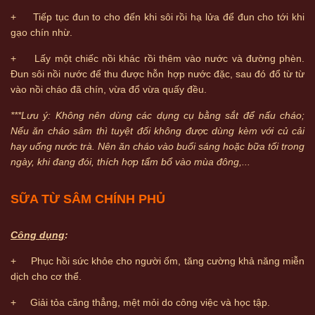
+ Tiếp tục đun to cho đến khi sôi rồi hạ lửa để đun cho tới khi
gạo chín nhừ.
+ Lấy một chiếc nồi khác rồi thêm vào nước và đường phèn.
Đun sôi nồi nước để thu được hỗn hợp nước đặc, sau đó đổ từ từ
vào nồi cháo đã chín, vừa đổ vừa quấy đều.
***Lưu ý: Không nên dùng các dụng cụ bằng sắt để nấu cháo;
Nếu ăn cháo sâm thì tuyệt đối không được dùng kèm với củ cải
hay uống nước trà. Nên ăn cháo vào buổi sáng hoặc bữa tối trong
ngày, khi đang đói, thích hợp tẩm bổ vào mùa đông,...
SỮA TỪ SÂM CHÍNH PHỦ
Công dụng
:
+ Phục hồi sức khỏe cho người ốm, tăng cường khả năng miễn
dịch cho cơ thể.
+ Giải tỏa căng thẳng, mệt mỏi do công việc và học tập.