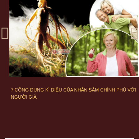
7 CÔNG DỤNG KÌ DIỆU CỦA NHÂN SÂM CHÍNH PHỦ VỚI
NGƯỜI GIÀ