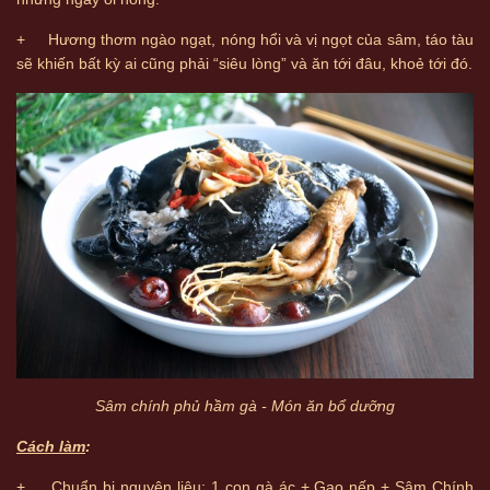
+ Hương thơm ngào ngạt, nóng hổi và vị ngọt của sâm, táo tàu
sẽ khiến bất kỳ ai cũng phải “siêu lòng” và ăn tới đâu, khoẻ tới đó.
Sâm chính phủ hầm gà - Món ăn bổ dưỡng
Cách làm
:
+ Chuẩn bị nguyên liệu: 1 con gà ác + Gạo nếp + Sâm Chính