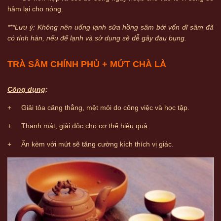
hâm lại cho nóng.
***Lưu ý: Không nên uống lạnh sữa hồng sâm bởi vốn dĩ sâm đã
có tính hàn, nếu để lạnh và sử dụng sẽ dễ gây đau bụng.
TRÀ SÂM CHÍNH PHỦ + MỨT CHÀ LÀ
Công dụng
:
+ Giải tỏa căng thẳng, mệt mỏi do công việc và học tập.
+ Thanh mát, giải độc cho cơ thể hiệu quả.
+ Ăn kèm với mứt sẽ tăng cường kích thích vị giác.